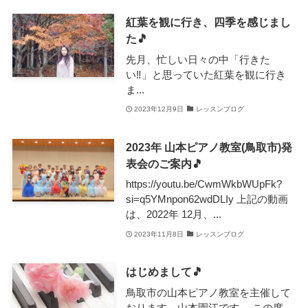
紅葉を観に行き、四季を感じまし
た🎵
先月、忙しい日々の中「行きた
い‼️」と思っていた紅葉を観に行き
ま...
2023年12月9日
レッスンブログ
2023年 山本ピアノ教室(鳥取市)発
表会のご案内🎵
https://youtu.be/CwmWkbWUpFk?
si=q5YMnpon62wdDLIy 上記の動画
は、2022年 12月、...
2023年11月8日
レッスンブログ
はじめまして🎵
鳥取市の山本ピアノ教室を主催して
おります、山本園江です。 この度、